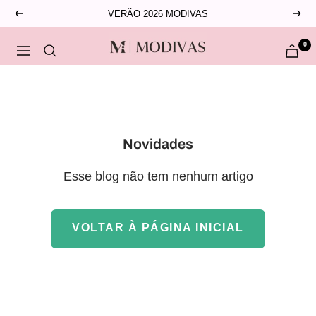
Pular
VERÃO 2026 MODIVAS
Anterior
Pró
para
MODIVAS
o
0
Navegação
conteúdo
Novidades
Esse blog não tem nenhum artigo
VOLTAR À PÁGINA INICIAL